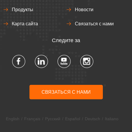
Продукты
Новости
Карта сайта
Связаться с нами
Следите за
СВЯЗАТЬСЯ С НАМИ
English
/
Français
/
Pусский
/
Español
/
Deutsch
/
Italiano