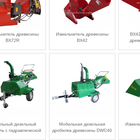
ьчитель древесины
Измельчитель древесины
BX42
BX72R
BX42
древ
и
ильный дизельный
Мобильная дизельная
Измель
ль с гидравлической
дробилка древесины DWC40
чей буксируемой