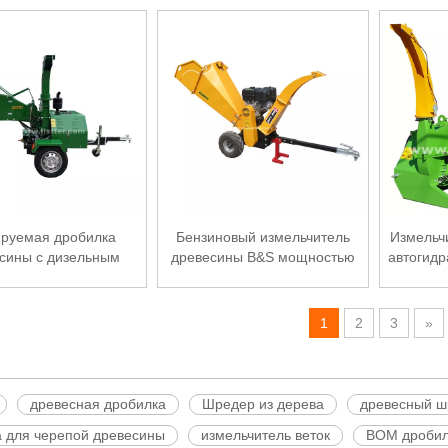
билки древесины
ируемая дробилка
Бензиновый измельчитель
Измельч
сины с дизельным
древесины B&S мощностью
автогидр
елем мощностью 18
13,5 л.с.
л.с.
1
2
3
»
древесная дробилка
Шредер из дерева
древесный ш
 для черепой древесины
измельчитель веток
ВОМ дробил