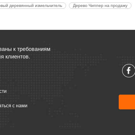
овый деревянный измельчитель
Дерево Чиппер на продажу
ваны к требованиям
я клиентов.
с
сти
аться с нами