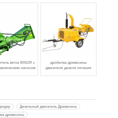
деревянный для трактора
итель веток BX62R с
дробилка древесины
авлическим насосом
двигателя дизеля питания
40хп/50хп гидравлическая
редер
Дизельный двигатель Древесина
ка древесины