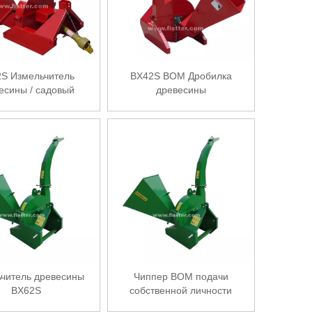
S Измельчитель
BX42S ВОМ Дробилка
есины / садовый
древесины
змельчитель
читель древесины
Чиппер ВОМ подачи
BX62S
собственной личности
утверждения КЭ БС62С