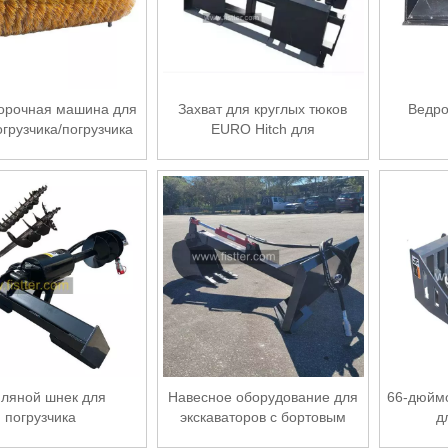
орочная машина для
Захват для круглых тюков
Ведро
грузчика/погрузчика
EURO Hitch для
фронтального погрузчика
ляной шнек для
Навесное оборудование для
66-дюйм
погрузчика
экскаваторов с бортовым
д
поворотом