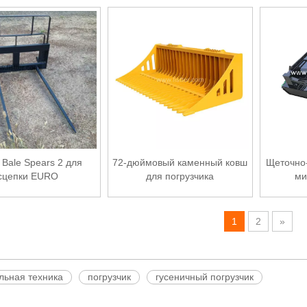
 Bale Spears 2 для
72-дюймовый каменный ковш
Щеточно-
сцепки EURO
для погрузчика
ми
1
2
»
льная техника
погрузчик
гусеничный погрузчик