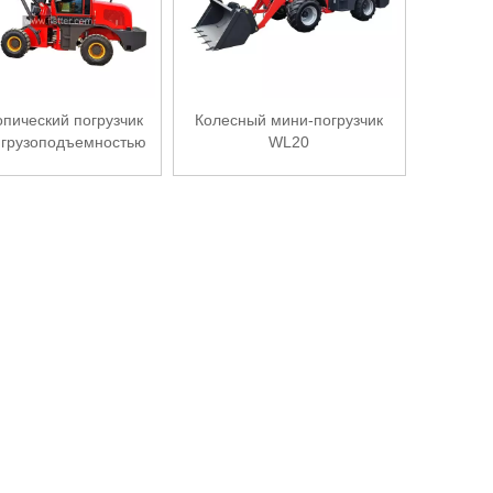
опический погрузчик
Колесный мини-погрузчик
 грузоподъемностью
WL20
3,5 тонны