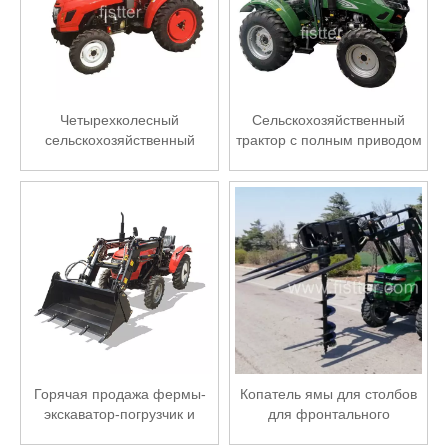
Четырехколесный
Сельскохозяйственный
сельскохозяйственный
трактор с полным приводом
трактор Farmlead
мощностью 50 л.с.
мощностью 40 л.с.
Горячая продажа фермы-
Копатель ямы для столбов
экскаватор-погрузчик и
для фронтального
фронтальный погрузчик на
погрузчика