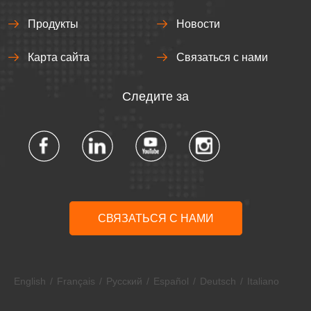
Продукты
Новости
Карта сайта
Связаться с нами
Следите за
СВЯЗАТЬСЯ С НАМИ
English
/
Français
/
Pусский
/
Español
/
Deutsch
/
Italiano