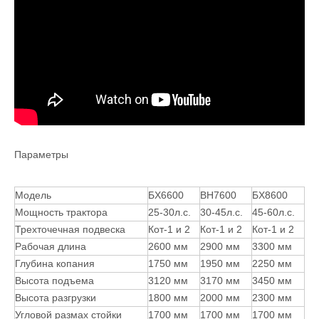
Параметры
Модель
БХ6600
ВН7600
БХ8600
Мощность трактора
25-30л.с.
30-45л.с.
45-60л.с.
Трехточечная подвеска
Кот-1 и 2
Кот-1 и 2
Кот-1 и 2
Рабочая длина
2600 мм
2900 мм
3300 мм
Глубина копания
1750 мм
1950 мм
2250 мм
Высота подъема
3120 мм
3170 мм
3450 мм
Высота разгрузки
1800 мм
2000 мм
2300 мм
Угловой размах стойки
1700 мм
1700 мм
1700 мм