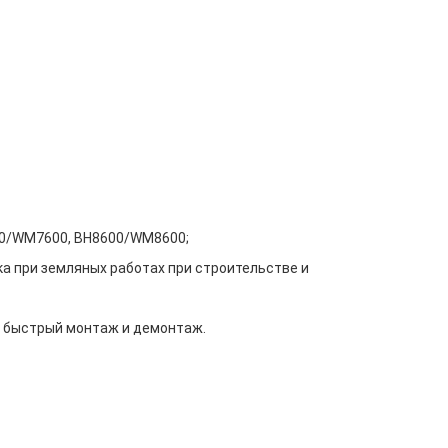
600/WM7600, BH8600/WM8600;
а при земляных работах при строительстве и 
и быстрый монтаж и демонтаж.