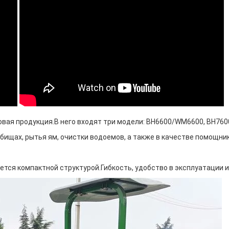
 новая продукция.В него входят три модели: BH6600/WM6600, BH7
бищах, рытья ям, очистки водоемов, а также в качестве помощник
ется компактной структурой.Гибкость, удобство в эксплуатации 