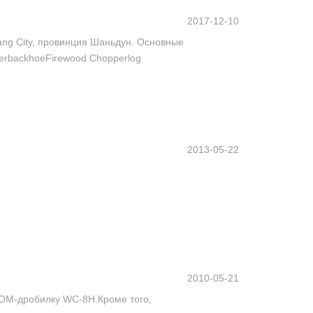
2017-12-10
fang City, провинция Шаньдун. Основные
erbackhoeFirewood Chopperlog
2013-05-22
2010-05-21
ВОМ-дробилку WC-8H.Кроме того,