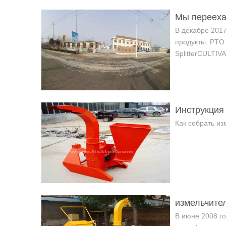
Мы перееха
В декабре 2017
продукты: PTO
SplitterCUL
Инструкция
Как собрать и
измельчител
В июне 2008 г