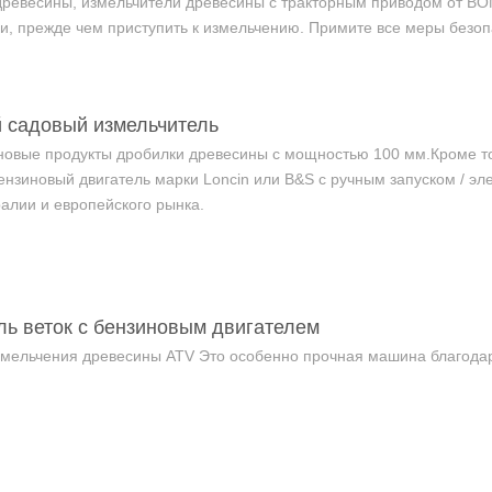
древесины, измельчители древесины с тракторным приводом от ВО
и, прежде чем приступить к измельчению. Примите все меры безоп
 садовый измельчитель
новые продукты дробилки древесины с мощностью 100 мм.Кроме т
нзиновый двигатель марки Loncin или B&S с ручным запуском / эл
алии и европейского рынка.
ль веток с бензиновым двигателем
мельчения древесины ATV Это особенно прочная машина благодаря