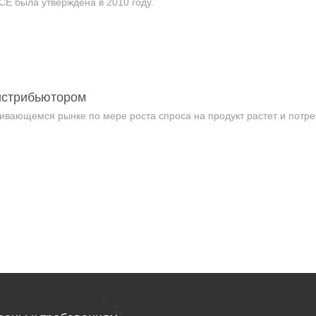
CE была утверждена в 2010 году.
дистрибьютором
ивающемся рынке по мере роста спроса на продукт растет и потре