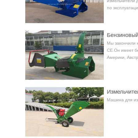
измельчители 
по эксплуатаци
Бензиновый
Мы закончили 
CE.Он имеет бе
Америки, Австр
Измельчите
Машина для из