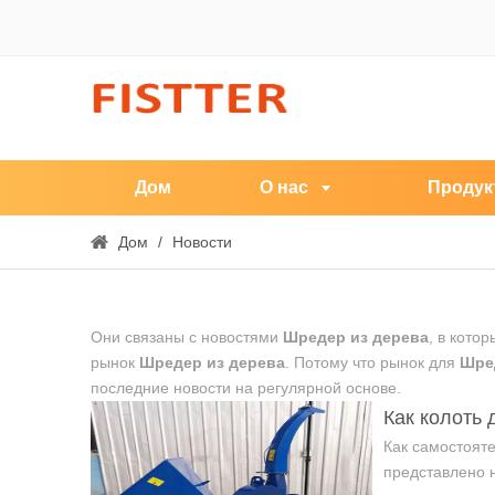
Дом
О нас
Продук
Дом
/
Новости
Они связаны с новостями
Шредер из дерева
, в кото
рынок
Шредер из дерева
. Потому что рынок для
Шре
последние новости на регулярной основе.
Как колоть 
Как самостоят
представлено 