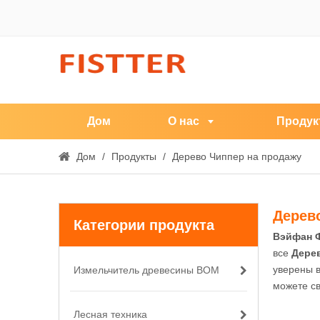
Дом
О нас
Продук
Дом
/
Продукты
/
Дерево Чиппер на продажу
Дерев
Категории продукта
Вэйфан Ф
все
Дере
уверены в
Измельчитель древесины ВОМ
можете св
Лесная техника