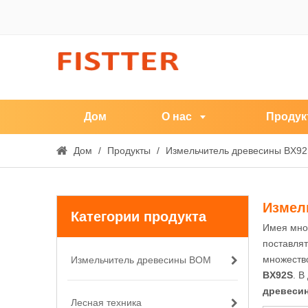
Дом
О нас
Продук
Дом
/
Продукты
/
Измельчитель древесины BX9
Измел
Категории продукта
Имея мно
поставля
множество
Измельчитель древесины ВОМ
BX92S
. В
древеси
Лесная техника