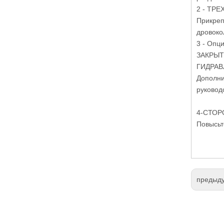
2 - ТР
Прикреп
дровокол
3 - Опци
ЗАКРЫТ
ГИДРАВ
Дополни
руковод
4-СТОР
Повысьт
предыд