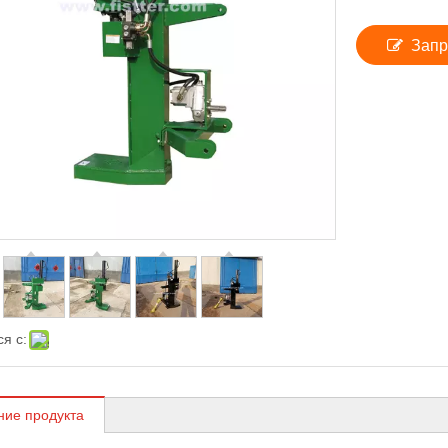
Запр
я с:
ние продукта